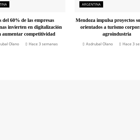
TINA
ARGENTINA
 del 60% de las empresas
Mendoza impulsa proyectos so
nas invierten en digitalización
orientados a turismo corpor
a aumentar competitividad
agroindustria
ubal Olano
Hace 3 semanas
Asdrubal Olano
Hace 3 s