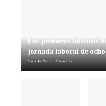
Las primeras fábricas de
jornada laboral de ocho
Asdrubal Olano
Hace 1 día