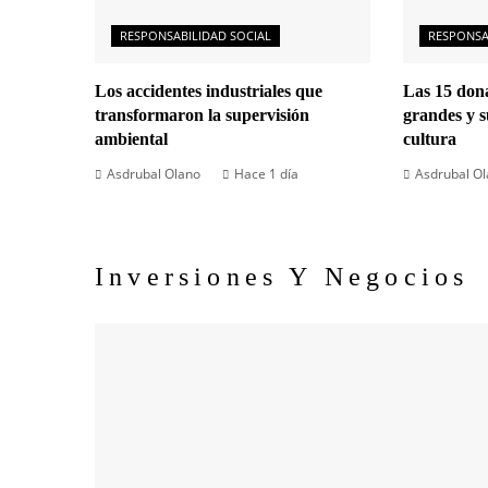
RESPONSABILIDAD SOCIAL
RESPONSA
Los accidentes industriales que
Las 15 dona
transformaron la supervisión
grandes y s
ambiental
cultura
Asdrubal Olano
Hace 1 día
Asdrubal O
Inversiones Y Negocios