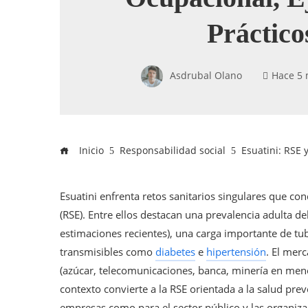
Práctico
Asdrubal Olano
Hace 5
Inicio
Responsabilidad social
Esuatini: RSE 
Esuatini enfrenta retos sanitarios singulares que con
(RSE). Entre ellos destacan una prevalencia adult
estimaciones recientes), una carga importante de t
transmisibles como
diabetes
e
hipertensión
. El mer
(azúcar, telecomunicaciones, banca, minería en meno
contexto convierte a la RSE orientada a la salud prev
empresas como para el sector público y las organizac