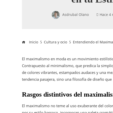
Asdrubal Olano
Hace 4
Inicio
Cultura y ocio
Entendiendo el Maximal
El maximalismo en moda es un movimiento estilístico
Contrapuesto al minimalismo, que predica la simplic
de colores vibrantes, estampados audaces y una mez
tendencia pasajera, sino una filosofía de diseño que l
Rasgos distintivos del maximali
El maximalismo no teme al uso exuberante del colo
por su estilo barroco, incorporan una paleta cromáti