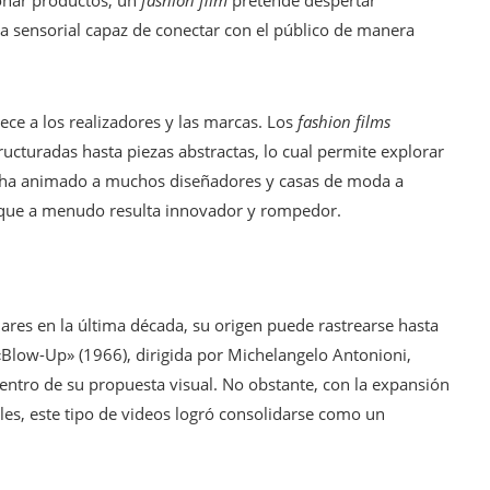
ionar productos, un
fashion film
pretende despertar
ia sensorial capaz de conectar con el público de manera
rece a los realizadores y las marcas. Los
fashion films
ucturadas hasta piezas abstractas, lo cual permite explorar
dad ha animado a muchos diseñadores y casas de moda a
 que a menudo resulta innovador y rompedor.
es en la última década, su origen puede rastrearse hasta
«Blow-Up» (1966), dirigida por Michelangelo Antonioni,
tro de su propuesta visual. No obstante, con la expansión
ales, este tipo de videos logró consolidarse como un