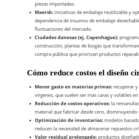
piezas importadas.
Maersk:
iniciativas de embalaje reutilizable y o
dependencia de insumos de embalaje desechable
fluctuaciones del mercado.
Ciudades danesas (ej. Copenhague):
programas
construcción, plantas de biogás que transforman r
compra pública que priorizan productos reparable
Cómo reduce costos el diseño ci
Menor gasto en materias primas:
recuperar y 
vírgenes, que suelen ser más caras y volátiles en
Reducción de costes operativos:
la remanufac
material que fabricar desde cero, disminuyendo c
Optimización de inventarios:
modelos basados 
reducen la necesidad de almacenar repuestos crít
Valor residual prolongado:
productos diseñado