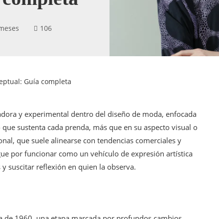
 meses
106
eptual: Guía completa
adora y experimental dentro del diseño de moda, enfocada
do que sustenta cada prenda, más que en su aspecto visual o
ional, que suele alinearse con tendencias comerciales y
ue por funcionar como un vehículo de expresión artística
y suscitar reflexión en quien la observa.
ada de 1960, una etapa marcada por profundos cambios